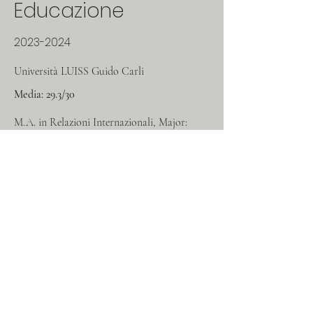
Educazione
2023-2024
Università LUISS Guido Carli
Media: 29.3/30
M.A. in Relazioni Internazionali, Major:
Governance Mediterranea (L-52) in lingua
Inglese. Tra le materie figurano: Diritto
Pubblico Comparato, Tutela dei Diritti
Umani e Diritto delle Organizzazioni
Internazionali, ed Economia Internazionale.
2020-2023
Università LUISS Guido Carli
Voto
: 110/110 cum Laude