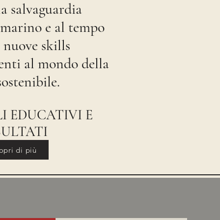
la salvaguardia
a marino e al tempo
 nuove skills
renti al mondo della
ostenibile.
I EDUCATIVI E
SULTATI
opri di più