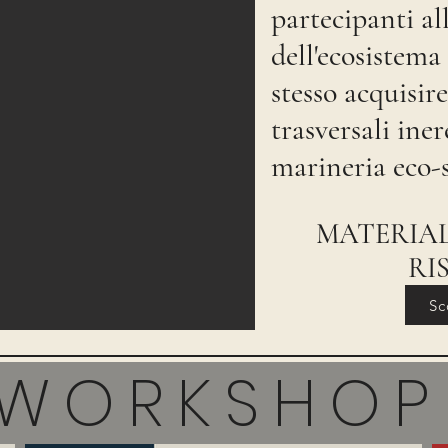
partecipanti al
dell'ecosistem
stesso acquisire
trasversali ine
marineria eco-s
MATERIAL
RI
Sc
WORKSHOP