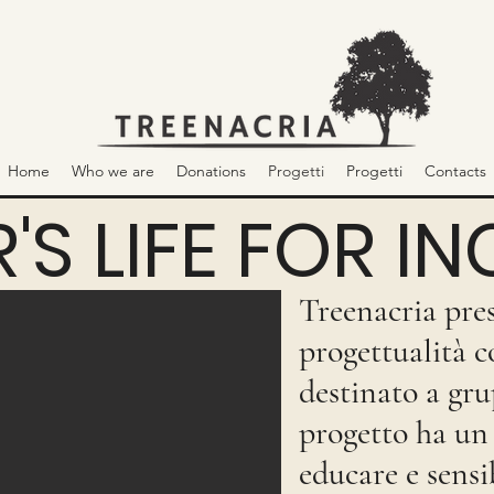
Home
Who we are
Donations
Progetti
Progetti
Contacts
R'S LIFE FOR I
Treenacria pre
progettualità c
destinato a gru
progetto ha un 
educare e sensib